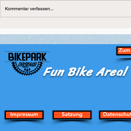
Kommentar verfassen...
European 4Cross Series
European 4
Zum 
Fun Bike Areal
Impressum
Satzung
Datenschu