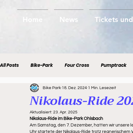
Home
News
Tickets un
All Posts
Bike-Park
Four Cross
Pumptrack
Bike Park
18. Dez. 2024
1 Min. Lesezeit
Nikolaus-Ride 20
Aktualisiert:
23. Apr. 2025
Nikolaus-Ride im Bike-Park Ohlsbach
Am Samstag, den 7. Dezember, hatten wir unsere le
Uhr startete der Nikolaus-Ride trotz regnerischem W